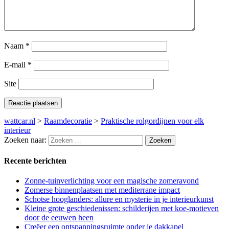
Naam
*
E-mail
*
Site
wattcar.nl
>
Raamdecoratie
>
Praktische rolgordijnen voor elk
interieur
Zoeken naar:
Recente berichten
Zonne-tuinverlichting voor een magische zomeravond
Zomerse binnenplaatsen met mediterrane impact
Schotse hooglanders: allure en mysterie in je interieurkunst
Kleine grote geschiedenissen: schilderijen met koe-motieven
door de eeuwen heen
Creëer een ontspanningsruimte onder je dakkapel