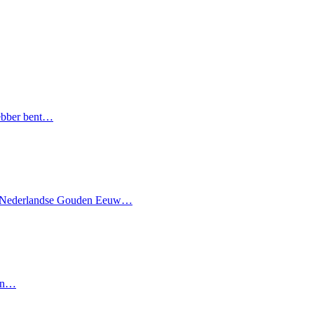
hebber bent…
it de Nederlandse Gouden Eeuw…
een…