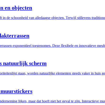
en en objecten
eft in de schoonheid van alledaagse objecten. Terwijl stillevens tradit
dakterrassen
akterrassen exponentieel toegenomen. Deze flexibele en innovatieve me
s natuurlijk scherm
riteitenlijst staan, worden natuurlijke elementen steeds vaker in huis
 muurstickers
erneming lijken, maar dat hoeft niet het geval te zijn. Interactieve m