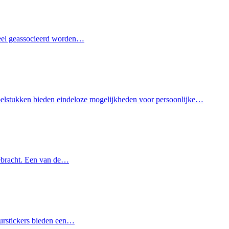
ioneel geassocieerd worden…
ubelstukken bieden eindeloze mogelijkheden voor persoonlijke…
 gebracht. Een van de…
uurstickers bieden een…