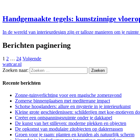
Handgemaakte tegels: kunstzinnige vloero
In de wereld van interieurdesign zijn er talloze manieren om je ruimte
Berichten paginering
1
2
…
24
Volgende
wattcar.nl
Zoeken naar:
Recente berichten
Zonne-tuinverlichting voor een magische zomeravond
Zomerse binnenplaatsen met mediterrane impact
Schotse hooglanders: allure en mysterie in je interieurkunst
Kleine grote geschiedenissen: schilderijen met koe-motieven 
Creëer een ontspanningsruimte onder je dakkapel
De kunst van het stilleven: moderne plekken en objecten
De opkomst van modulaire zitobjecten op dakterrassen
Groen voor je raam: planten en kruiden als natuurlijk scherm