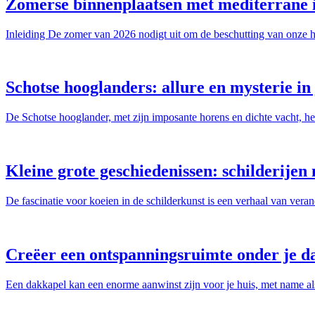
Zomerse binnenplaatsen met mediterrane 
Inleiding De zomer van 2026 nodigt uit om de beschutting van onze hu
Schotse hooglanders: allure en mysterie in 
De Schotse hooglander, met zijn imposante horens en dichte vacht, hee
Kleine grote geschiedenissen: schilderije
De fascinatie voor koeien in de schilderkunst is een verhaal van vera
Creëer een ontspanningsruimte onder je d
Een dakkapel kan een enorme aanwinst zijn voor je huis, met name als