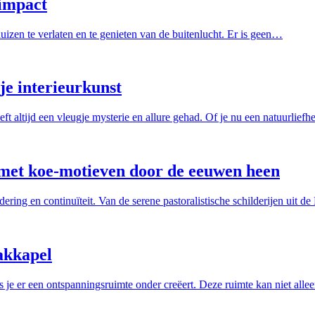
impact
izen te verlaten en te genieten van de buitenlucht. Er is geen…
je interieurkunst
ft altijd een vleugje mysterie en allure gehad. Of je nu een natuurlief
n met koe-motieven door de eeuwen heen
ndering en continuïteit. Van de serene pastoralistische schilderijen u
akkapel
 je er een ontspanningsruimte onder creëert. Deze ruimte kan niet all