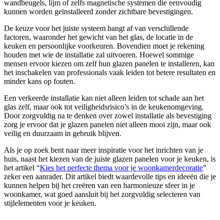
wandbeugels, lijm of zelfs magnetische systemen die eenvoudig
kunnen worden geïnstalleerd zonder zichtbare bevestigingen.
De keuze voor het juiste systeem hangt af van verschillende
factoren, waaronder het gewicht van het glas, de locatie in de
keuken en persoonlijke voorkeuren. Bovendien moet je rekening
houden met wie de installatie zal uitvoeren. Hoewel sommige
mensen ervoor kiezen om zelf hun glazen panelen te installeren, kan
het inschakelen van professionals vaak leiden tot betere resultaten en
minder kans op fouten.
Een verkeerde installatie kan niet alleen leiden tot schade aan het
glas zelf, maar ook tot veiligheidsrisico’s in de keukenomgeving.
Door zorgvuldig na te denken over zowel installatie als bevestiging
zorg je ervoor dat je glazen panelen niet alleen mooi zijn, maar ook
veilig en duurzaam in gebruik blijven.
Als je op zoek bent naar meer inspiratie voor het inrichten van je
huis, naast het kiezen van de juiste glazen panelen voor je keuken, is
het artikel “
Kies het perfecte thema voor je woonkamerdecoratie
”
zeker een aanrader. Dit artikel biedt waardevolle tips en ideeën die je
kunnen helpen bij het creëren van een harmonieuze sfeer in je
woonkamer, wat goed aansluit bij het zorgvuldig selecteren van
stijlelementen voor je keuken.