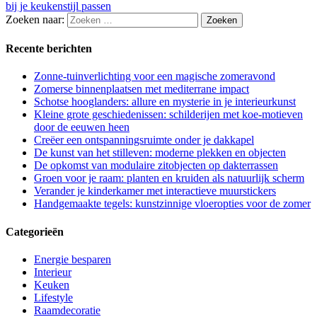
bij je keukenstijl passen
Zoeken naar:
Recente berichten
Zonne-tuinverlichting voor een magische zomeravond
Zomerse binnenplaatsen met mediterrane impact
Schotse hooglanders: allure en mysterie in je interieurkunst
Kleine grote geschiedenissen: schilderijen met koe-motieven
door de eeuwen heen
Creëer een ontspanningsruimte onder je dakkapel
De kunst van het stilleven: moderne plekken en objecten
De opkomst van modulaire zitobjecten op dakterrassen
Groen voor je raam: planten en kruiden als natuurlijk scherm
Verander je kinderkamer met interactieve muurstickers
Handgemaakte tegels: kunstzinnige vloeropties voor de zomer
Categorieën
Energie besparen
Interieur
Keuken
Lifestyle
Raamdecoratie