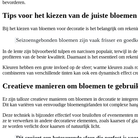
bevorderen.
Tips voor het kiezen van de juiste bloemen
Bij het kiezen van bloemen voor decoratie is het belangrijk om rekeni
Seizoensgebonden bloemen zijn vaak frisser en goedk
In de lente zijn bijvoorbeeld tulpen en narcissen populair, terwijl i
profiteren van de beste kwaliteit. Daarnaast is het essentieel om rek
Kleuren hebben een grote invloed op de sfeer; warme kleuren zoals roo
combineren van verschillende tinten kan ook een dynamisch effect cre
Creatieve manieren om bloemen te gebruik
Er zijn talloze creatieve manieren om bloemen in decoratie te integrer
Dit kan variëren van eenvoudige bloemengirlanden tot complexe hange
Deze techniek is bijzonder effectief voor bruiloften of evenementen
ze te verwerken in andere decoratieve elementen, zoals kaarsen of gl
ze worden verlicht door kaarsen of natuurlijk licht.
Dit creëert een betoverende sfeer die perfect is voo