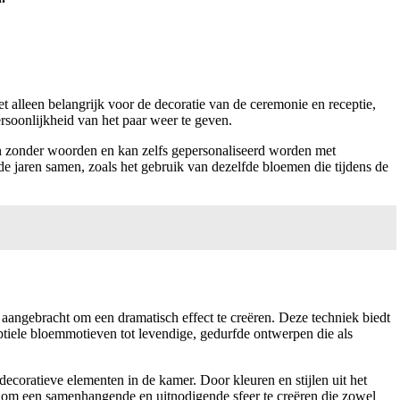
et alleen belangrijk voor de decoratie van de ceremonie en receptie,
rsoonlijkheid van het paar weer te geven.
en zonder woorden en kan zelfs gepersonaliseerd worden met
 jaren samen, zoals het gebruik van dezelfde bloemen die tijdens de
aangebracht om een dramatisch effect te creëren. Deze techniek biedt
tiele bloemmotieven tot levendige, gedurfde ontwerpen die als
ecoratieve elementen in de kamer. Door kleuren en stijlen uit het
 om een samenhangende en uitnodigende sfeer te creëren die zowel