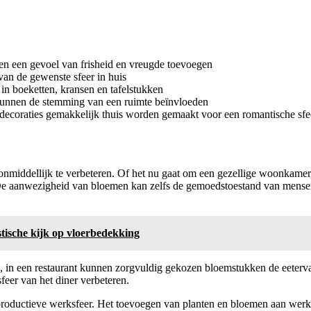
 en een gevoel van frisheid en vreugde toevoegen
 van de gewenste sfeer in huis
n boeketten, kransen en tafelstukken
 kunnen de stemming van een ruimte beïnvloeden
emdecoraties gemakkelijk thuis worden gemaakt voor een romantische sfe
nmiddellijk te verbeteren. Of het nu gaat om een gezellige woonkamer
e aanwezigheid van bloemen kan zelfs de gemoedstoestand van mensen
stische kijk op vloerbedekking
ld, in een restaurant kunnen zorgvuldig gekozen bloemstukken de eeterv
feer van het diner verbeteren.
ductieve werksfeer. Het toevoegen van planten en bloemen aan werkrui