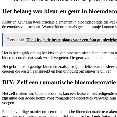
Het belang van kleur en geur in bloemdeco
Kleur en geur zijn twee cruciale elementen in bloemdecoratie die va
de emoties van mensen. Warme kleuren zoals geel en oranje kunnen vre
Lees ook:
Hoe kies je de beste plaats voor een foto op plexigla
Het is belangrijk om bij het kiezen van bloemen niet alleen naar hun u
bloemdecoratie dat vaak wordt vergeten. De geur van bloemen kan he
Het gebruik van geurige bloemen zoals jasmijn of lelies kan de sfeer
creëren die gasten aanspreekt en hen uitnodigt om langer te blijven.
DIY: Zelf een romantische bloemdecorati
Het zelf maken van bloemdecoraties kan een leuke en bevredigende acti
zijn altijd een goede keuze voor romantische decoraties vanwege hun 
voegen.
Een eenvoudige manier om een romantische bloemdecoratie te maken is
arrangeer ze op een manier die natuurlijk oogt.
Je kunt ook linten of