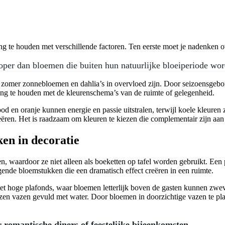
ng te houden met verschillende factoren. Ten eerste moet je nadenken o
oper dan bloemen die buiten hun natuurlijke bloeiperiode wo
n de zomer zonnebloemen en dahlia’s in overvloed zijn. Door seizoensgeb
ening te houden met de kleurenschema’s van de ruimte of gelegenheid.
d en oranje kunnen energie en passie uitstralen, terwijl koele kleuren 
ëren. Het is raadzaam om kleuren te kiezen die complementair zijn aan
en in decoratie
en, waardoor ze niet alleen als boeketten op tafel worden gebruikt. Een 
nde bloemstukken die een dramatisch effect creëren in een ruimte.
 met hoge plafonds, waar bloemen letterlijk boven de gasten kunnen zw
azen vazen gevuld met water. Door bloemen in doorzichtige vazen te pla
r romantische diners of feestelijke bijeenkomsten.