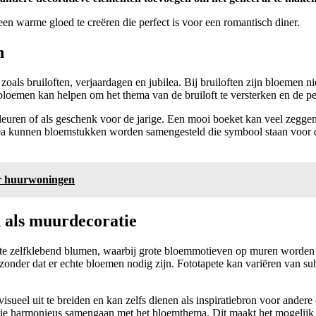
een warme gloed te creëren die perfect is voor een romantisch diner.
n
zoals bruiloften, verjaardagen en jubilea. Bij bruiloften zijn bloemen ni
bloemen kan helpen om het thema van de bruiloft te versterken en de pe
leuren of als geschenk voor de jarige. Een mooi boeket kan veel zegg
lea kunnen bloemstukken worden samengesteld die symbool staan voor de
or huurwoningen
 als muurdecoratie
pete zelfklebend blumen, waarbij grote bloemmotieven op muren worden 
onder dat er echte bloemen nodig zijn. Fototapete kan variëren van sub
el uit te breiden en kan zelfs dienen als inspiratiebron voor andere d
die harmonieus samengaan met het bloemthema. Dit maakt het mogelijk