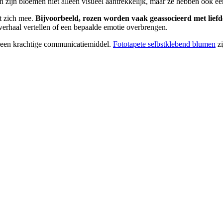
 zijn bloemen niet alleen visueel aantrekkelijk, maar ze hebben ook ee
t zich mee.
Bijvoorbeeld, rozen worden vaak geassocieerd met liefde
verhaal vertellen of een bepaalde emotie overbrengen.
k een krachtige communicatiemiddel.
Fototapete selbstklebend blumen
zi