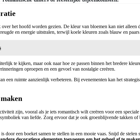
ratie
ak over het hoofd worden gezien. De kleur van bloemen kan niet alleen
ugde en energie uitstralen, terwijl koele kleuren zoals blauw en paars
s
iterlijk te kijken, maar ook naar hoe ze passen binnen het bredere kleur
rinneringen oproepen en een gevoel van nostalgie creëren.
 van een ruimte aanzienlijk verbeteren. Bij evenementen kan het strate
e maken
viteit zijn, vooral als je iets romantisch wilt creëren voor een special
symboliek van liefde. Zorg ervoor dat je ook groenblijvende takken of 
 door een boeket samen te stellen in een mooie vaas. Snijd de stelen
 andere decoratieve elementen toevoegen om het geheel af te maken