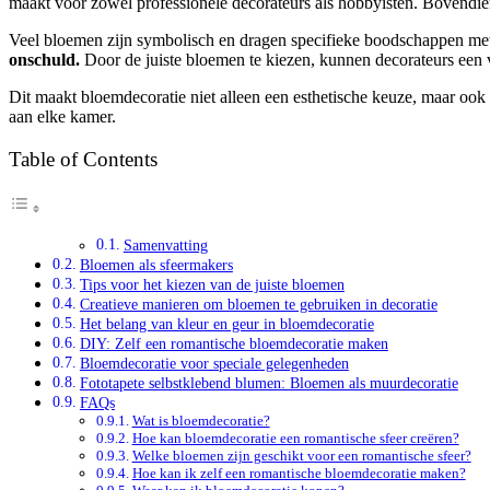
maakt voor zowel professionele decorateurs als hobbyisten. Bovendien
Veel bloemen zijn symbolisch en dragen specifieke boodschappen me
onschuld.
Door de juiste bloemen te kiezen, kunnen decorateurs een 
Dit maakt bloemdecoratie niet alleen een esthetische keuze, maar oo
aan elke kamer.
Table of Contents
Samenvatting
Bloemen als sfeermakers
Tips voor het kiezen van de juiste bloemen
Creatieve manieren om bloemen te gebruiken in decoratie
Het belang van kleur en geur in bloemdecoratie
DIY: Zelf een romantische bloemdecoratie maken
Bloemdecoratie voor speciale gelegenheden
Fototapete selbstklebend blumen: Bloemen als muurdecoratie
FAQs
Wat is bloemdecoratie?
Hoe kan bloemdecoratie een romantische sfeer creëren?
Welke bloemen zijn geschikt voor een romantische sfeer?
Hoe kan ik zelf een romantische bloemdecoratie maken?