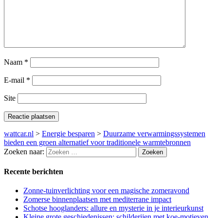
Naam
*
E-mail
*
Site
wattcar.nl
>
Energie besparen
>
Duurzame verwarmingssystemen
bieden een groen alternatief voor traditionele warmtebronnen
Zoeken naar:
Recente berichten
Zonne-tuinverlichting voor een magische zomeravond
Zomerse binnenplaatsen met mediterrane impact
Schotse hooglanders: allure en mysterie in je interieurkunst
Kleine grote geschiedenissen: schilderijen met koe-motieven